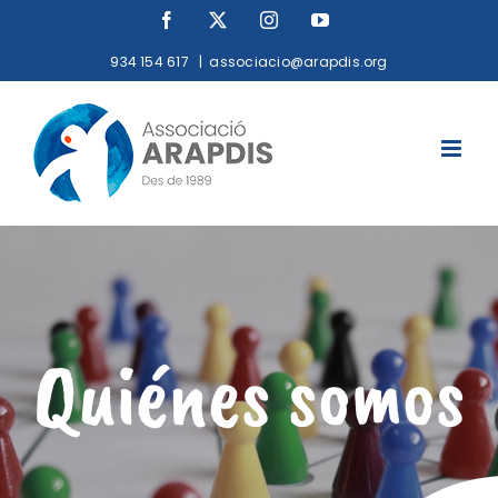
Saltar
Facebook
X
Instagram
YouTube
al
934 154 617
|
associacio@arapdis.org
contenido
Quiénes somos