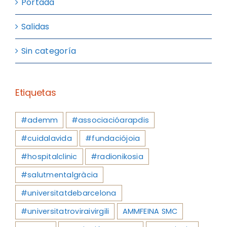
Portada
Salidas
Sin categoría
Etiquetas
#ademm
#associacióarapdis
#cuidalavida
#fundaciójoia
#hospitalclinic
#radionikosia
#salutmentalgràcia
#universitatdebarcelona
#universitatroviraivirgili
AMMFEINA SMC