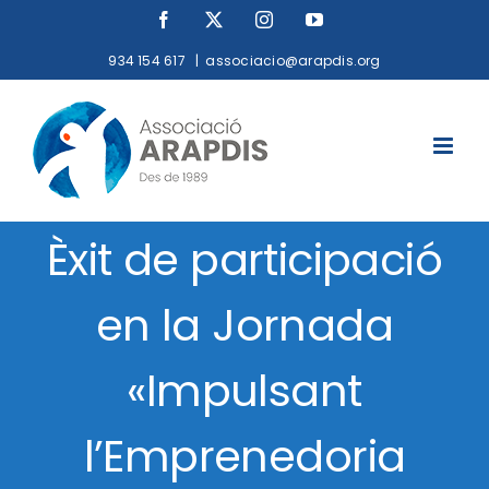
Skip
Facebook
X
Instagram
YouTube
to
934 154 617
|
associacio@arapdis.org
content
Èxit de participació
en la Jornada
«Impulsant
l’Emprenedoria