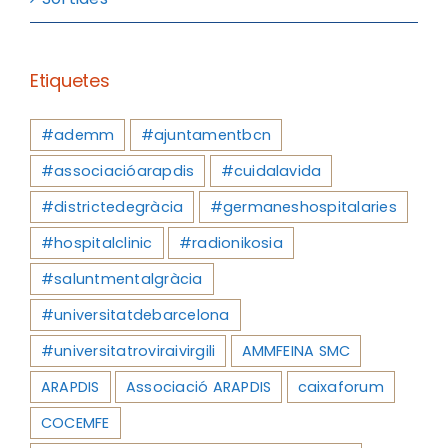
Etiquetes
#ademm
#ajuntamentbcn
#associacióarapdis
#cuidalavida
#districtedegràcia
#germaneshospitalaries
#hospitalclinic
#radionikosia
#saluntmentalgràcia
#universitatdebarcelona
#universitatroviraivirgili
AMMFEINA SMC
ARAPDIS
Associació ARAPDIS
caixaforum
COCEMFE