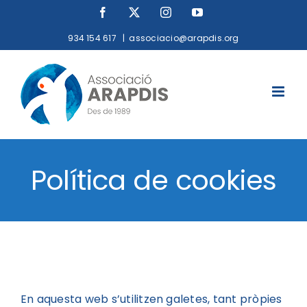
Saltar
Facebook
X
Instagram
YouTube
al
934 154 617
|
associacio@arapdis.org
contenido
Política de cookies
En aquesta web s’utilitzen galetes, tant pròpies