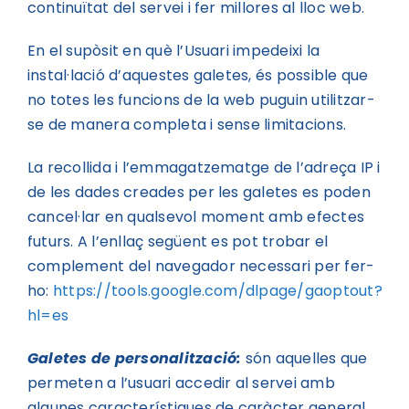
continuïtat del servei i fer millores al lloc web.
En el supòsit en què l’Usuari impedeixi la
instal·lació d’aquestes galetes, és possible que
no totes les funcions de la web puguin utilitzar-
se de manera completa i sense limitacions.
La recollida i l’emmagatzematge de l’adreça IP i
de les dades creades per les galetes es poden
cancel·lar en qualsevol moment amb efectes
futurs. A l’enllaç següent es pot trobar el
complement del navegador necessari per fer-
ho:
https://tools.google.com/dlpage/gaoptout?
hl=es
Galetes de personalització:
són aquelles que
permeten a l’usuari accedir al servei amb
algunes característiques de caràcter general