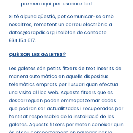
premeu aquí per escriure text.
Si té alguna qüestió, pot comunicar-se amb
nosaltres, remetent un correu electrònic a
datos@arapdis.org i telèfon de contacte
934.154.617.
QUÈ SON LES GALETES?
Les galetes són petits fitxers de text inserits de
manera automàtica en aquells dispositius
telemàtics emprats per l’usuari quan efectua
una visita al lloc web. Aquests fitxers que es
descarreguen poden emmagatzemar dades
que podran ser actualitzades i recuperades per
l’entitat responsable de la instal·lació de les
galetes. Aquests fitxers permeten conèixer quin
és el seu comportament en navegar per la