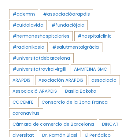
#ademm
#associacióarapdis
#cuidalavida
#fundaciójoia
#hermaneshospitalaries
#hospitalclinic
#radionikosia
#salutmentalgràcia
#universitatdebarcelona
#universitatroviraivirgili
AMMFEINA SMC
ARAPDIS
Asociación ARAPDIS
associacio
Associació ARAPDIS
Basila Bokoko
COCEMFE
Consorcio de la Zona Franca
coronavirus
Cámara de comercio de Barcelona
DINCAT
diversitat
Dr. Ramón Blasi
El Periódico