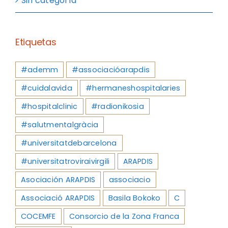
Sin categoría
Etiquetas
#ademm
#associacióarapdis
#cuidalavida
#hermaneshospitalaries
#hospitalclinic
#radionikosia
#salutmentalgràcia
#universitatdebarcelona
#universitatroviraivirgili
ARAPDIS
Asociación ARAPDIS
associacio
Associació ARAPDIS
Basila Bokoko
C
COCEMFE
Consorcio de la Zona Franca