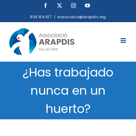
Saltar
Facebook
X
Instagram
YouTube
al
934 154 617
|
associacio@arapdis.org
contenido
¿Has trabajado
nunca en un
huerto?