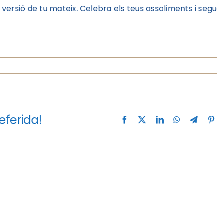
versió de tu mateix. Celebra els teus assoliments i segu
eferida!
Facebook
X
LinkedIn
WhatsApp
Teleg