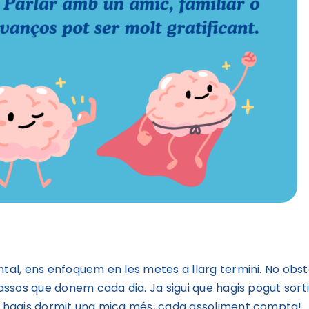
ntal, ens enfoquem en les metes a llarg termini. No obs
passos que donem cada dia. Ja sigui que hagis pogut sort
nt hagis dormit una mica més, cada assoliment compta!