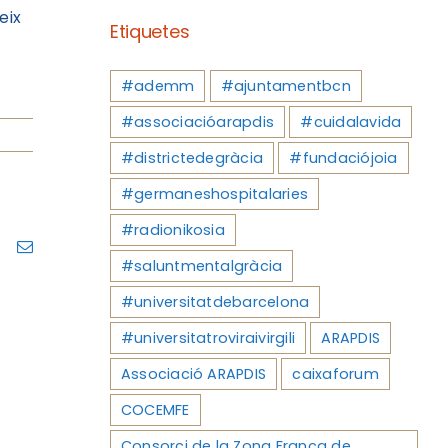
eix
Etiquetes
#ademm
#ajuntamentbcn
#associacióarapdis
#cuidalavida
#districtedegràcia
#fundaciójoia
#germaneshospitalaries
#radionikosia
ram
Pinterest
Email
#saluntmentalgràcia
#universitatdebarcelona
#universitatroviraivirgili
ARAPDIS
Associació ARAPDIS
caixaforum
COCEMFE
Consorci de la Zona Franca de