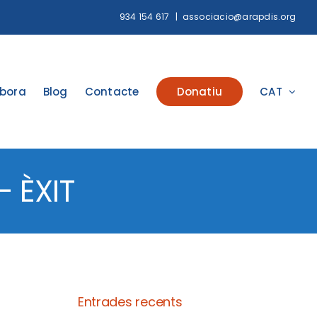
934 154 617
|
associacio@arapdis.org
abora
Blog
Contacte
Donatiu
CAT
 ÈXIT
Entrades recents