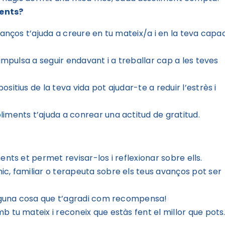
ments?
anços t’ajuda a creure en tu mateix/a i en la teva capac
’impulsa a seguir endavant i a treballar cap a les teves
itius de la teva vida pot ajudar-te a reduir l’estrès i
liments t’ajuda a conrear una actitud de gratitud.
nts et permet revisar-los i reflexionar sobre ells.
c, familiar o terapeuta sobre els teus avanços pot ser
guna cosa que t’agradi com recompensa!
 tu mateix i reconeix que estàs fent el millor que pots