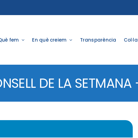
Què fem
En què creiem
Transparència
Col·l
ONSELL DE LA SETMANA –