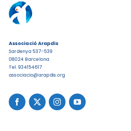
Associació Arapdis
Sardenya 537-539
08024 Barcelona
Tel. 934154617
associacio@arapdis.org