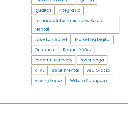
igualtat
Integració
Jornadas Internacionales Salud
Mental
José Luis Bonet
Marketing Digital
Ocupació
Raquel Yáñez
Robert F. Kennedy
Roser Vega
RTVE
salut mental
SRC Gràcia
Vicenç López
William Rodriguez