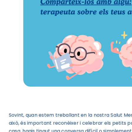
Sovint, quan estem treballant en la nostra Salut Me
això, és important reconèixer i celebrar els petits 
casa, hagis tingut una conversa difícil o simpleme