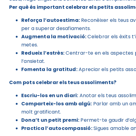
Per què és important celebrar els petits assoli
Reforça l’autoestima:
Reconèixer els teus av
per a superar desafiaments.
Augmenta la motivació:
Celebrar els èxits t
metes.
Redueix l’estrès:
Centrar-te en els aspectes pos
l’ansietat.
Fomenta la gratitud:
Apreciar els petits asso
Com pots celebrar els teus assoliments?
Escriu-los en un diari:
Anotar els teus assolime
Comparteix-los amb algú:
Parlar amb un ami
molt gratificant.
Dona’t un petit premi:
Permet-te gaudir d’al
Practica l’autocompassió:
Sigues amable amb