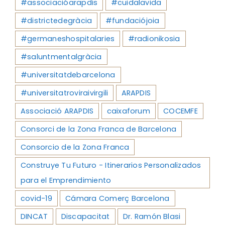
#associacióarapdis
#cuidalavida
#districtedegràcia
#fundaciójoia
#germaneshospitalaries
#radionikosia
#saluntmentalgràcia
#universitatdebarcelona
#universitatroviraivirgili
ARAPDIS
Associació ARAPDIS
caixaforum
COCEMFE
Consorci de la Zona Franca de Barcelona
Consorcio de la Zona Franca
Construye Tu Futuro - Itinerarios Personalizados
para el Emprendimiento
covid-19
Cámara Comerç Barcelona
DINCAT
Discapacitat
Dr. Ramón Blasi