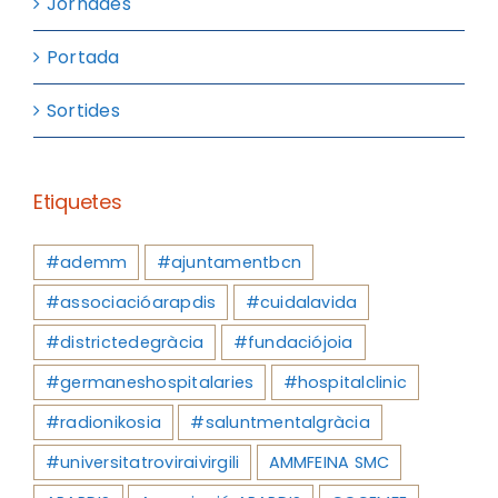
Jornades
Portada
Sortides
Etiquetes
#ademm
#ajuntamentbcn
#associacióarapdis
#cuidalavida
#districtedegràcia
#fundaciójoia
#germaneshospitalaries
#hospitalclinic
#radionikosia
#saluntmentalgràcia
#universitatroviraivirgili
AMMFEINA SMC