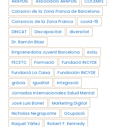
ARAPDIS
Associació ARAPDIS
COCEMFE
Consorci de la Zona Franca de Barcelona
Consorcio de la Zona Franca
covid-19
DINCAT
Discapacitat
diversitat
Dr. Ramón Blasi
Emprenedoria Juvenil Barcelona
estiu
FECETC
Formació
Fundació INCYDE
Fundació La Caixa
Fundación INCYDE
gràcia
igualtat
Integració
Jornadas Internacionales Salud Mental
José Luis Bonet
Marketing Digital
Nicholas Negroponte
Ocupació
Raquel Yáñez
Robert F. Kennedy