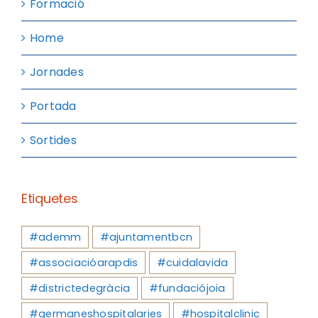
Formació
Home
Jornades
Portada
Sortides
Etiquetes
#ademm
#ajuntamentbcn
#associacióarapdis
#cuidalavida
#districtedegràcia
#fundaciójoia
#germaneshospitalaries
#hospitalclinic