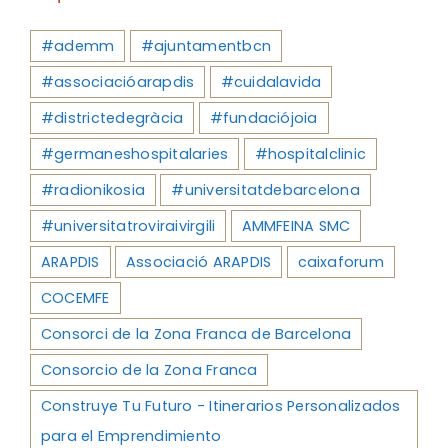
#ademm
#ajuntamentbcn
#associacióarapdis
#cuidalavida
#districtedegràcia
#fundaciójoia
#germaneshospitalaries
#hospitalclinic
#radionikosia
#universitatdebarcelona
#universitatroviraivirgili
AMMFEINA SMC
ARAPDIS
Associació ARAPDIS
caixaforum
COCEMFE
Consorci de la Zona Franca de Barcelona
Consorcio de la Zona Franca
Construye Tu Futuro - Itinerarios Personalizados
para el Emprendimiento