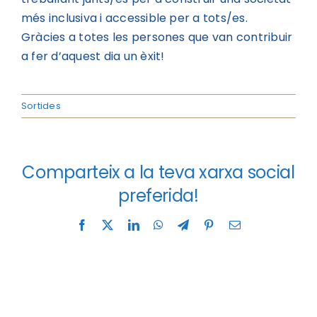
més inclusiva i accessible per a tots/es.
Gràcies a totes les persones que van contribuir
a fer d’aquest dia un èxit!
Sortides
Comparteix a la teva xarxa social
preferida!
Facebook
X
LinkedIn
WhatsApp
Telegram
Pinterest
Email