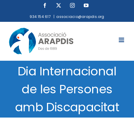
Skip
Facebook
X
Instagram
YouTube
to
934 154 617
|
associacio@arapdis.org
content
Dia Internacional
de les Persones
amb Discapacitat