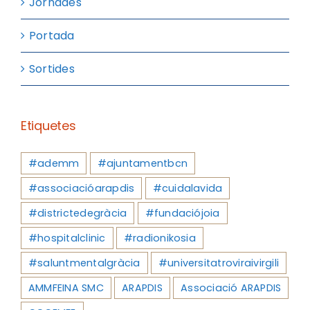
Jornades
Portada
Sortides
Etiquetes
#ademm
#ajuntamentbcn
#associacióarapdis
#cuidalavida
#districtedegràcia
#fundaciójoia
#hospitalclinic
#radionikosia
#saluntmentalgràcia
#universitatroviraivirgili
AMMFEINA SMC
ARAPDIS
Associació ARAPDIS