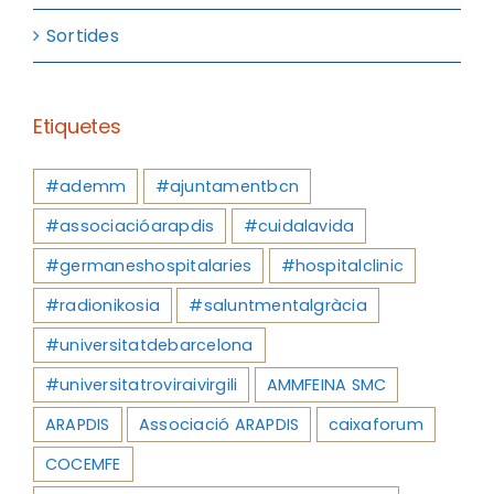
Sortides
Etiquetes
#ademm
#ajuntamentbcn
#associacióarapdis
#cuidalavida
#germaneshospitalaries
#hospitalclinic
#radionikosia
#saluntmentalgràcia
#universitatdebarcelona
#universitatroviraivirgili
AMMFEINA SMC
ARAPDIS
Associació ARAPDIS
caixaforum
COCEMFE