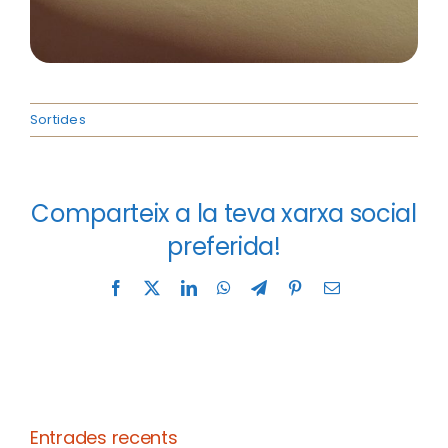
Sortides
Comparteix a la teva xarxa social
preferida!
Facebook
X
LinkedIn
WhatsApp
Telegram
Pinterest
Email
Entrades recents