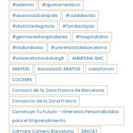
#ademm
#ajuntamentbcn
#associacióarapdis
#cuidalavida
#districtedegràcia
#fundaciójoia
#germaneshospitalaries
#hospitalclinic
#radionikosia
#universitatdebarcelona
#universitatroviraivirgili
AMMFEINA SMC
ARAPDIS
Associació ARAPDIS
caixaforum
COCEMFE
Consorci de la Zona Franca de Barcelona
Consorcio de la Zona Franca
Construye Tu Futuro - Itinerarios Personalizados
para el Emprendimiento
Cámara Comerç Barcelona
DINCAT