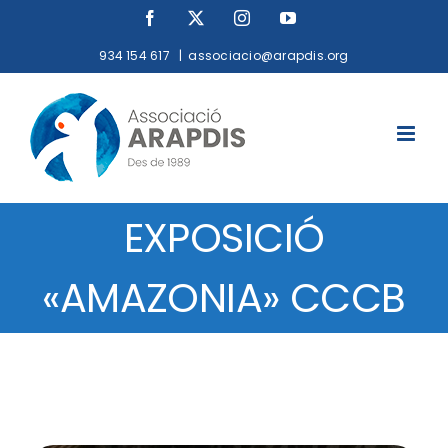
Skip
Facebook
X
Instagram
YouTube
to
934 154 617
|
associacio@arapdis.org
content
EXPOSICIÓ
«AMAZONIA» CCCB