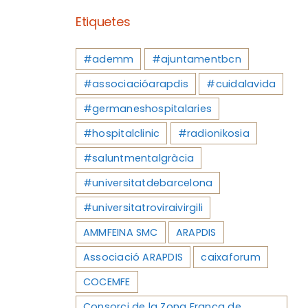
Etiquetes
#ademm
#ajuntamentbcn
#associacióarapdis
#cuidalavida
#germaneshospitalaries
#hospitalclinic
#radionikosia
#saluntmentalgràcia
#universitatdebarcelona
#universitatroviraivirgili
AMMFEINA SMC
ARAPDIS
Associació ARAPDIS
caixaforum
COCEMFE
Consorci de la Zona Franca de