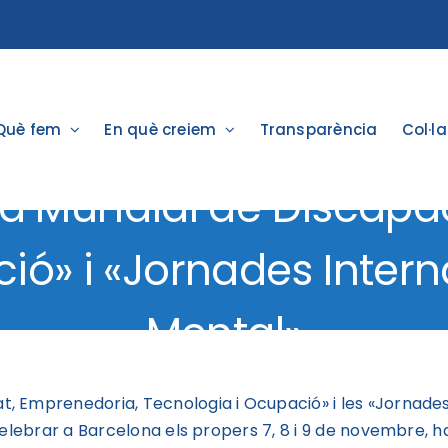
Què fem
En què creiem
Transparència
Col·l
 Mundial de Discapac
ió» i «Jornades Intern
Mental»
, Emprenedoria, Tecnologia i Ocupació» i les «Jornade
celebrar a Barcelona els propers 7, 8 i 9 de novembre, h