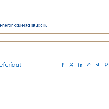
nerar aquesta situació.
eferida!
Facebook
X
LinkedIn
WhatsApp
Teleg