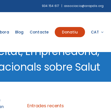
934 154 617
|
associacio@arapdis.org
abora
Blog
Contacte
Donatiu
CAT
itat, Emprenedoria,
acionals sobre Salut
s
Entrades recents
an