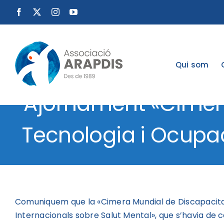
Skip
Facebook
X
Instagram
YouTube
to
content
Qui som
Ajornament «Cimera
Tecnologia i Ocupac
Comuniquem que la «Cimera Mundial de Discapacitat
Internacionals sobre Salut Mental», que s’havia de 