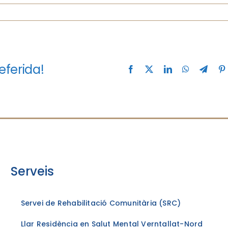
eferida!
Facebook
X
LinkedIn
WhatsApp
Teleg
Serveis
Servei de Rehabilitació Comunitària (SRC)
Llar Residència en Salut Mental Verntallat-Nord