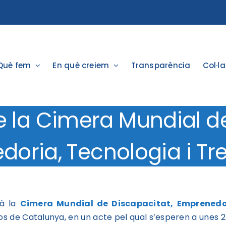
Què fem
En què creiem
Transparència
Col·l
e la Cimera Mundial de
oria, Tecnologia i Tre
rà la
Cimera Mundial de Discapacitat, Emprenedo
s de Catalunya, en un acte pel qual s’esperen a unes 2