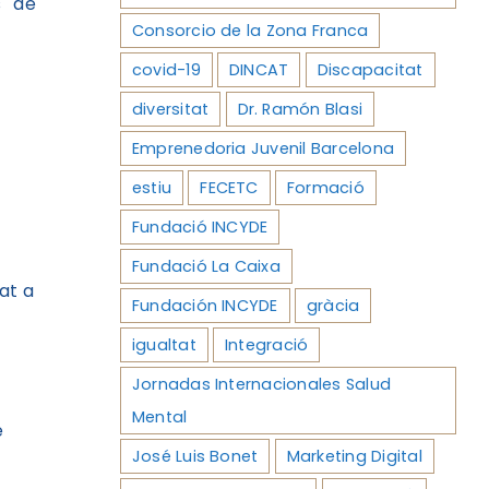
s de
Consorcio de la Zona Franca
covid-19
DINCAT
Discapacitat
diversitat
Dr. Ramón Blasi
Emprenedoria Juvenil Barcelona
estiu
FECETC
Formació
Fundació INCYDE
Fundació La Caixa
cat a
Fundación INCYDE
gràcia
igualtat
Integració
Jornadas Internacionales Salud
Mental
e
José Luis Bonet
Marketing Digital