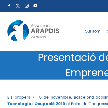
Skip
Facebook
X
Instagram
YouTube
to
content
Qui som
Presentació d
Emprened
Els propers 7 i 8 de novembre, Barcelona acolli
Tecnologia i Ocupació 2019
al Palau de Congresso