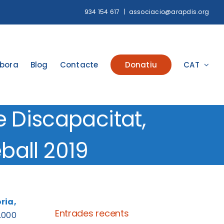
934 154 617
|
associacio@arapdis.org
abora
Blog
Contacte
Donatiu
CAT
 Discapacitat,
ball 2019
ria,
Entrades recents
.000