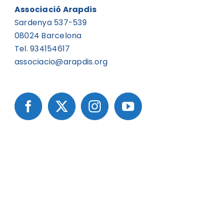
Associació Arapdis
Sardenya 537-539
08024 Barcelona
Tel. 934154617
associacio@arapdis.org