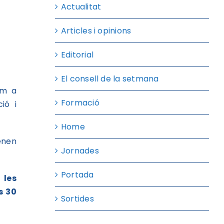
Actualitat
Articles i opinions
Editorial
El consell de la setmana
om a
Formació
ió i
Home
enen
Jornades
Portada
 les
s 30
Sortides