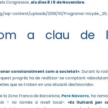
els Congressos ,
els dies 8 i 9 de Novembre.
-content/uploads/2019/10/Programa-Incyde_25.
com a clau de 
cionar constanstment com a societat»
. Durant la ro
quest progrés ha de realitzar-se comptant «absoluta
elles que es troben en una situació desfavorida».
 de la Zona Franca de Barcelona,
Pere Navarro
, ha rema
ió – no només a nivell local-.
«Es lluitarà per c