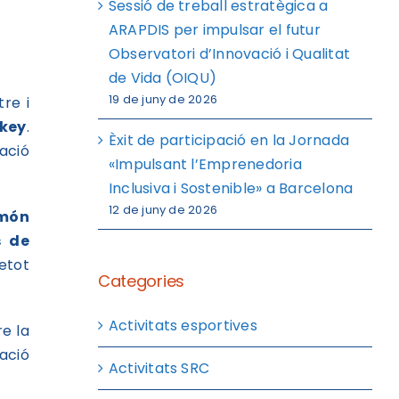
Sessió de treball estratègica a
ARAPDIS per impulsar el futur
Observatori d’Innovació i Qualitat
de Vida (OIQU)
19 de juny de 2026
tre i
ckey
.
Èxit de participació en la Jornada
ació
«Impulsant l’Emprenedoria
Inclusiva i Sostenible» a Barcelona
12 de juny de 2026
 món
s de
etot
Categories
Activitats esportives
e la
ació
Activitats SRC