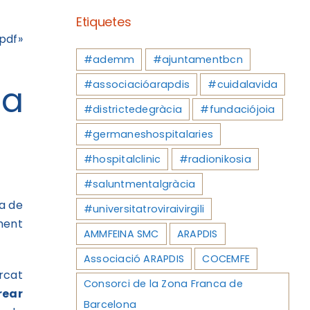
Etiquetes
pdf»
#ademm
#ajuntamentbcn
la
#associacióarapdis
#cuidalavida
#districtedegràcia
#fundaciójoia
#germaneshospitalaries
#hospitalclinic
#radionikosia
#saluntmentalgràcia
da de
#universitatroviraivirgili
ment
AMMFEINA SMC
ARAPDIS
Associació ARAPDIS
COCEMFE
rcat
Consorci de la Zona Franca de
rear
Barcelona