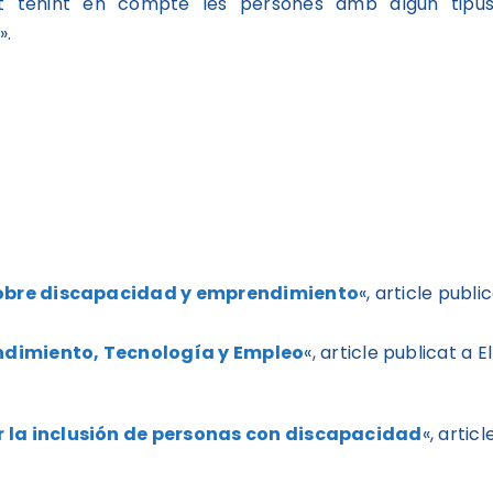
ot tenint en compte les persones amb algun tipu
».
sobre discapacidad y emprendimiento
«, article publi
dimiento, Tecnología y Empleo
«, article publicat a El
 la inclusión de personas con discapacidad
«, articl