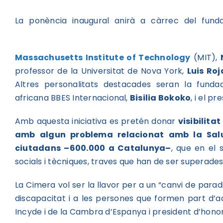
La ponència inaugural anirà a càrrec del fund
Massachusetts Institute of Technology
(MIT),
professor de la Universitat de Nova York,
Luis Ro
Altres personalitats destacades seran la fundad
africana BBES Internacional,
Bisilia Bokoko
, i el p
Amb aquesta iniciativa es pretén donar
visibilita
amb algun problema relacionat amb la Salu
ciutadans –600.000 a Catalunya–
, que en el 
socials i tècniques, traves que han de ser superade
La Cimera vol ser la llavor per a un “canvi de pa
discapacitat i a les persones que formen part d’aq
Incyde i de la Cambra d’Espanya i president d’honor