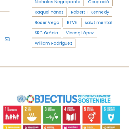
Nicholas Negroponte
Ocupació
Raquel Yáñez
Robert F. Kennedy
Roser Vega
RTVE
salut mental
SRC Gràcia
Vicenç López
ram
Pinterest
Email
William Rodriguez