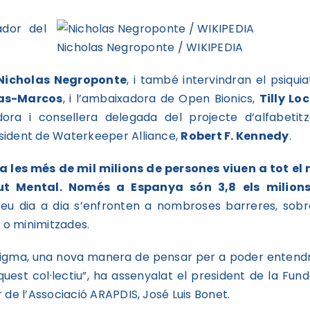
ador del
Nicholas Negroponte / WIKIPEDIA
Nicholas Negroponte
, i també intervindran el psiquia
jas-Marcos
, i l’ambaixadora de Open Bionics,
Tilly Lo
ora i consellera delegada del projecte d’alfabetitz
resident de Waterkeeper Alliance,
Robert F. Kennedy
.
t a les més de mil milions de persones viuen a tot el
t Mental. Només a Espanya són 3,8 els milion
seu dia a dia s’enfronten a nombroses barreres, sobr
s o minimitzades.
radigma, una nova manera de pensar per a poder entendr
uest col·lectiu”, ha assenyalat el president de la Fund
 de l’Associació ARAPDIS, José Luis Bonet.