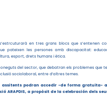
 s’estrcuturarà en tres grans blocs que s’entenen c
que pateixen les persones amb discapacitat: educac
ltura, esport, drets humans i ètica.
coneguts del sector, que debatran els problemes que t
clusió sociolaboral, entre d’altres temes.
i assitents podran accedir -de forma gratuita- a
ió ARAPDIS, a propòsit de la celebración dels seu